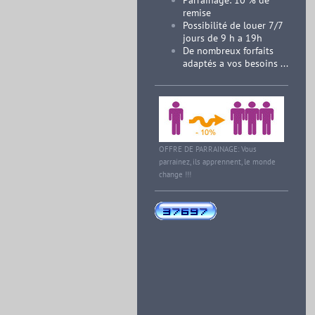
Parrainage: 10 % de
remise
Possibilité de louer 7/7
jours de 9 h a 19h
De nombreux forfaits
adaptés a vos besoins ...
OFFRE DE PARRAINAGE: Vous
parrainez, ils apprennent, le monde
change !!!