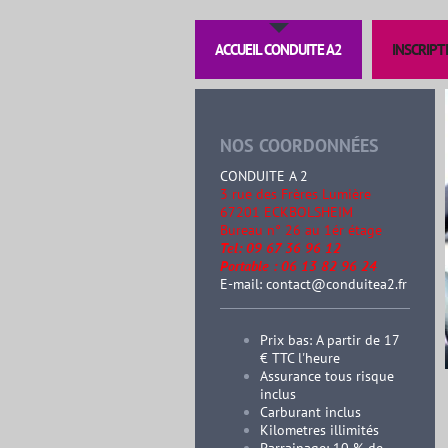
ACCUEIL CONDUITE A2
INSCRIPT
NOS COORDONNÉES
CONDUITE A 2
3 rue des Frères Lumière
67201 ECKBOLSHEIM
B
ureau n° 26 au 1ér étage
Tel: 09 67 36 96 12
Portable : 06 13 82 96 24
E-mail: contact@conduitea2.fr
Prix bas: A partir de 17
€ TTC l'heure
Assurance tous risque
inclus
Carburant inclus
Kilometres illimités