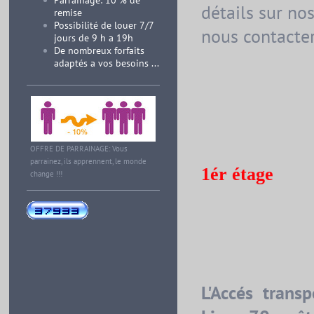
Parrainage: 10 % de
détails sur nos
remise
Possibilité de louer 7/7
nous contacter
jours de 9 h a 19h
De nombreux forfaits
adaptés a vos besoins ...
OFFRE DE PARRAINAGE: Vous
Bu
parrainez, ils apprennent, le monde
1ér étage
change !!!
L'Accés trans