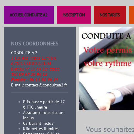
ACCUEIL CONDUITE A2
INSCRIPTION
NOS TARIFS
NOS COORDONNÉES
CONDUITE A 2
3 rue des Frères Lumière
67201 ECKBOLSHEIM
B
ureau n° 26 au 1ér étage
Tel: 09 67 36 96 12
Portable : 06 13 82 96 24
E-mail: contact@conduitea2.fr
Prix bas: A partir de 17
€ TTC l'heure
Assurance tous risque
inclus
Carburant inclus
Vous souhaitez
Kilometres illimités